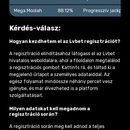
Mega Moolah
88.12%
Progresszív jackpot sl
Kérdés-válasz:
Hogyan kezdhetem el az Lvbet regisztrációt?
A regisztráció elindításához látogass el az Lvbet
hivatalos weboldalára, ahol a főoldalon megtalálod
a regisztrációs gombot. Kattints rá, és töltsd ki a
megjelenő űrlapot a személyes adataiddal. Az
egész folyamat mindössze néhány percet vesz
igénybe, és már élvezheted is a platform
szolgáltatásait.
Milyen adatokat kell megadnom a
regisztráció során?
A regisztráció során meg kell adnod a teljes