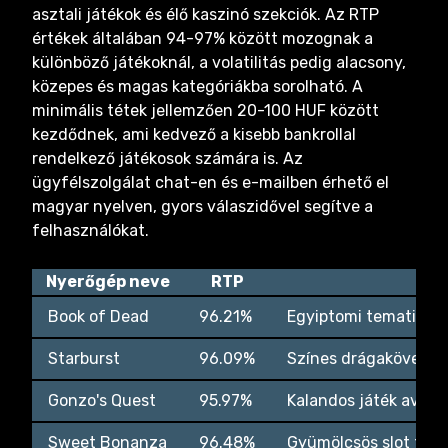
asztali játékok és élő kaszinó szekciók. Az RTP
értékek általában 94-97% között mozognak a
különböző játékoknál, a volatilitás pedig alacsony,
közepes és magas kategóriákba sorolható. A
minimális tétek jellemzően 20-100 HUF között
kezdődnek, ami kedvező a kisebb bankrollal
rendelkező játékosok számára is. Az
ügyfélszolgálat chat-en és e-mailben érhető el
magyar nyelven, gyors válaszidővel segítve a
felhasználókat.
Nyerőgép neve
RTP
Book of Dead
96.21%
Egyiptomi tematikájú
Starburst
96.09%
Színes drágakövek és
Gonzo's Quest
95.97%
Kalandos játék avala
Sweet Bonanza
96.48%
Gyümölcsös slot free