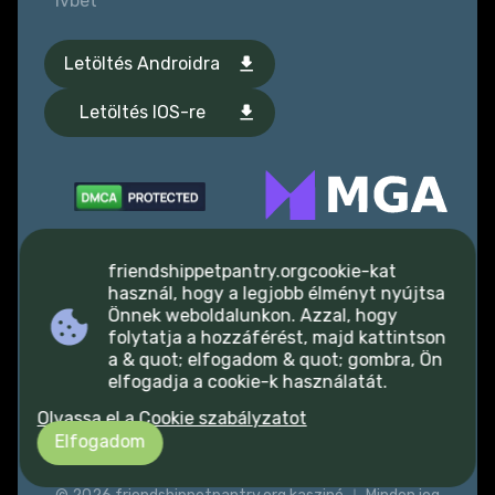
lvbet
Letöltés Androidra
Letöltés IOS-re
friendshippetpantry.orgcookie-kat
használ, hogy a legjobb élményt nyújtsa
Önnek weboldalunkon. Azzal, hogy
folytatja a hozzáférést, majd kattintson
a & quot; elfogadom & quot; gombra, Ön
elfogadja a cookie-k használatát.
Olvassa el a Cookie szabályzatot
Elfogadom
Oldaltérkép